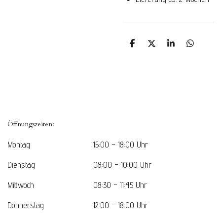
T
T
T
T
e
e
e
e
i
i
i
i
l
l
l
l
e
e
e
e
n
n
n
n
TOP
Öffnungszeiten:
Montag
15:00 - 18:00 Uhr
Dienstag
08:00 - 10:00 Uhr
Mittwoch
08:30 - 11:45 Uhr
Donnerstag
12:00 - 18:00 Uhr