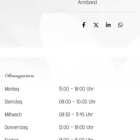
Armband
T
T
T
T
e
e
e
e
i
i
i
i
l
l
l
l
e
e
e
e
n
n
n
n
TOP
Öffnungszeiten:
Montag
15:00 - 18:00 Uhr
Dienstag
08:00 - 10:00 Uhr
Mittwoch
08:30 - 11:45 Uhr
Donnerstag
12:00 - 18:00 Uhr
Freitag
13:00 - 15:00 Uhr